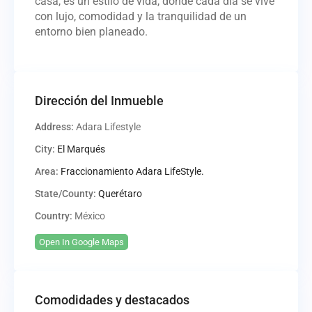
casa, es un estilo de vida, donde cada día se vive
con lujo, comodidad y la tranquilidad de un
entorno bien planeado.
Dirección del Inmueble
Address:
Adara Lifestyle
City:
El Marqués
Area:
Fraccionamiento Adara LifeStyle.
State/County:
Querétaro
Country:
México
Open In Google Maps
Comodidades y destacados