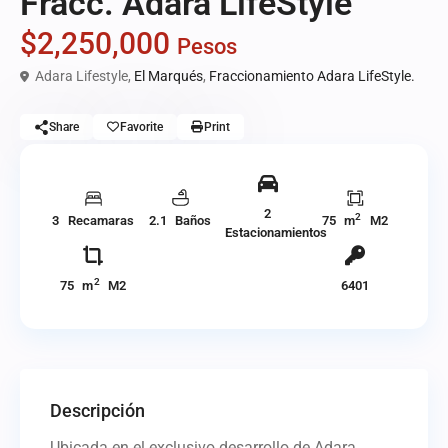
Fracc. Adara LifeStyle
$2,250,000
Pesos
Adara Lifestyle,
El Marqués
,
Fraccionamiento Adara LifeStyle.
Share
Favorite
Print
2
2
3 Recamaras
2.1 Baños
75 m
M2
Estacionamientos
2
75 m
M2
6401
Descripción
Ubicada en el exclusivo desarrollo de Adara