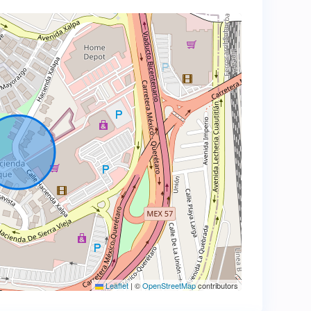
Leaflet
|
©
OpenStreetMap
contributors