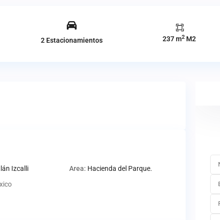
2
237 m
M2
2 Estacionamientos
lán Izcalli
Area:
Hacienda del Parque.
xico