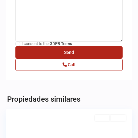
I consent to the
GDPR Terms
Call
Bosque
Real
,
Propiedades similares
Huixquilucan
Venta
Activo