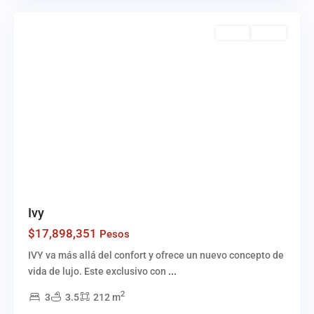
Venta
Activo
Ivy
$17,898,351
Pesos
IVY va más allá del confort y ofrece un nuevo concepto de
vida de lujo. Este exclusivo con
...
2
3
3.5
212 m