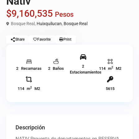
Nativ
$9,160,535
Pesos
Bosque Real,
Huixquilucan
,
Bosque Real
Share
Favorite
Print
2
2
2 Recamaras
2 Baños
114 m
M2
Estacionamientos
2
114 m
M2
5615
Descripción
NATIV Preventa de departamentos en RESERVA