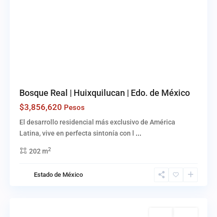
Bosque Real | Huixquilucan | Edo. de México
$3,856,620
Pesos
El desarrollo residencial más exclusivo de América
Latina, vive en perfecta sintonía con l
...
2
202 m
Bosque
Estado de México
Real
,
Huixquilucan
Venta
Activo