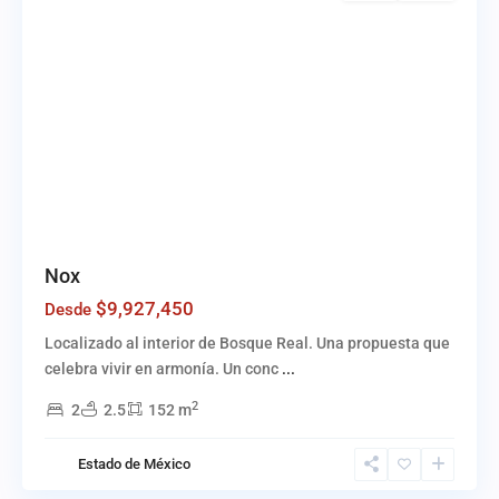
Nox
$9,927,450
Desde
Localizado al interior de Bosque Real. Una propuesta que
celebra vivir en armonía. Un conc
...
2
2
2.5
152 m
Bosque
Estado de México
Real
,
Huixquilucan