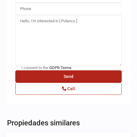
I consent to the
GDPR Terms
Call
Polanco
,
Miguel
Propiedades similares
Hidalgo