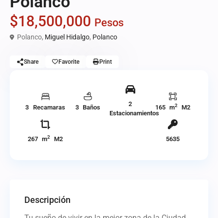
Polanco
$18,500,000
Pesos
Polanco,
Miguel Hidalgo
,
Polanco
Share
Favorite
Print
2
2
3 Recamaras
3 Baños
165 m
M2
Estacionamientos
2
267 m
M2
5635
Descripción
Tu sueño de vivir en la mejor zona de la Ciudad