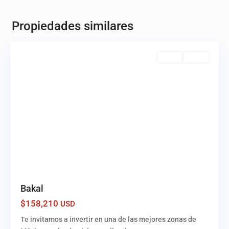
Tulum.
,
Quintana
Propiedades similares
Roo.
Venta
Activo
Bakal
$158,210
USD
Te invitamos a invertir en una de las mejores zonas de