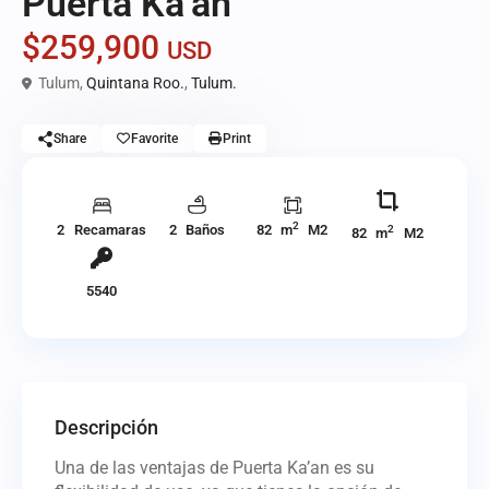
Puerta Ka’an
$259,900
USD
Tulum,
Quintana Roo.
,
Tulum.
Share
Favorite
Print
2
2 Recamaras
2 Baños
82 m
M2
2
82 m
M2
5540
Descripción
Una de las ventajas de Puerta Ka’an es su