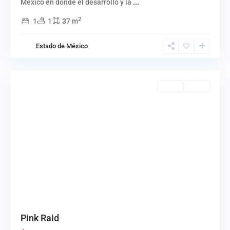
México en donde el desarrollo y la
...
2
1
1
37 m
Tulum.
,
Estado de México
Quintana
Roo.
Venta
Activo
Pink Raid