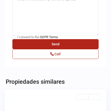
I consent to the
GDPR Terms
Call
Real
de
Juriquilla
,
Propiedades similares
Querétaro
Venta
Activo