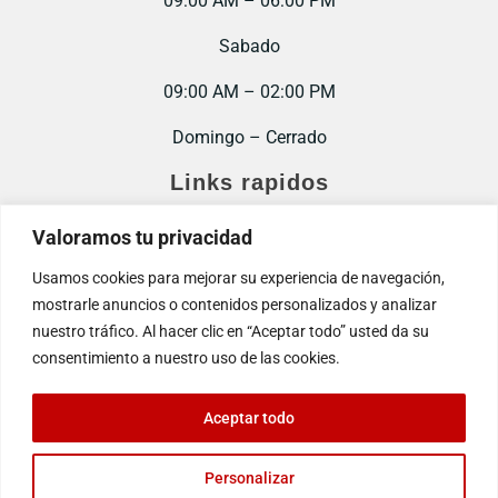
09:00 AM – 06:00 PM
Sabado
09:00 AM – 02:00 PM
Domingo – Cerrado
Links rapidos
Inicio
Valoramos tu privacidad
Contacto
Usamos cookies para mejorar su experiencia de navegación,
mostrarle anuncios o contenidos personalizados y analizar
Trabaja con nosotros
nuestro tráfico. Al hacer clic en “Aceptar todo” usted da su
consentimiento a nuestro uso de las cookies.
Aceptar todo
© 2025. Todos los derechos reservados.
Políticas de privacidad
Personalizar