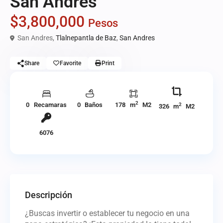
San Andres
$3,800,000
Pesos
San Andres,
Tlalnepantla de Baz
,
San Andres
Share
Favorite
Print
2
0 Recamaras
0 Baños
178 m
M2
2
326 m
M2
6076
Descripción
¿Buscas invertir o establecer tu negocio en una