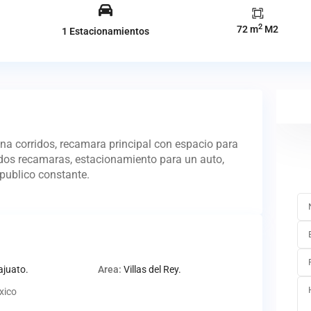
2
72 m
M2
1 Estacionamientos
ina corridos, recamara principal con espacio para
o dos recamaras, estacionamiento para un auto,
 publico constante.
juato.
Area:
Villas del Rey.
xico