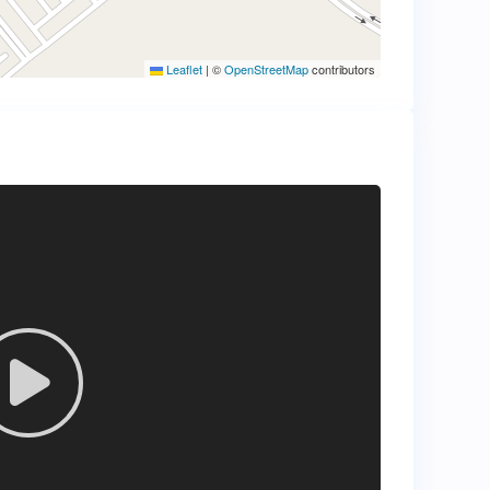
Leaflet
|
©
OpenStreetMap
contributors