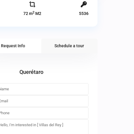
2
72 m
M2
5536
Request Info
Schedule a tour
Querétaro