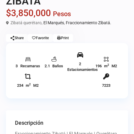
ZIBATA
$3,850,000
Pesos
Zibatá querétaro,
El Marqués
,
Fraccionamiento Zibatá.
Share
Favorite
Print
2
2
3 Recamaras
2.1 Baños
196 m
M2
Estacionamientos
2
234 m
M2
7223
Descripción
Fraccionamiento Zibatá | El Marqués | Querétaro