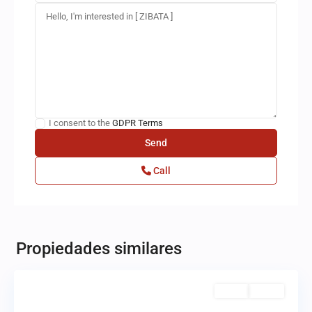
I consent to the
GDPR Terms
Call
Fraccionamiento
Zibatá.
,
El
Propiedades similares
Marqués
Venta
Activo