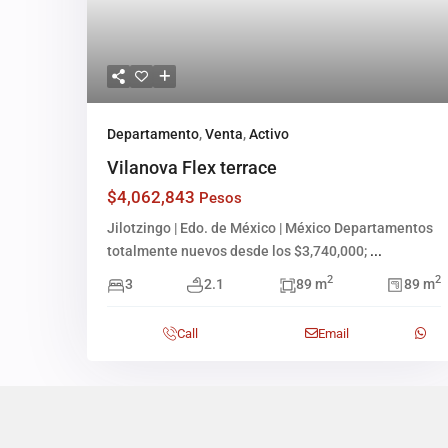
Departamento
,
Venta
,
Activo
Vilanova Flex terrace
$4,062,843
Pesos
Jilotzingo | Edo. de México | México Departamentos
totalmente nuevos desde los $3,740,000;
...
2
2
3
2.1
89 m
89 m
Call
Email