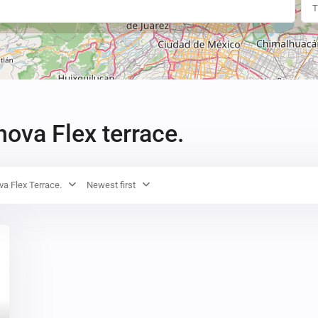
$4.1M
T
nova Flex terrace.
va Flex Terrace.
Newest first