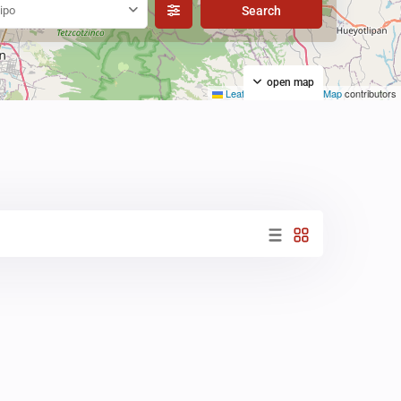
ipo
open map
Leaflet
|
©
OpenStreetMap
contributors