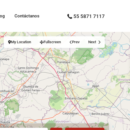
log
Contáctanos
55 5871 7117
My Location
Fullscreen
Prev
Next