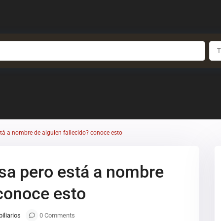
T
stá a nombre de alguien fallecido? conoce esto
asa pero está a nombre
 conoce esto
iliarios
0 Comments