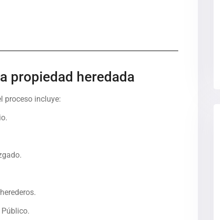
na propiedad heredada
l proceso incluye:
io.
uzgado.
 herederos.
o Público.