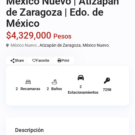
México Nuevo | Atizapán
de Zaragoza | Edo. de
México
$4,329,000
Pesos
México Nuevo ,
Atizapán de Zaragoza
,
México Nuevo.
Share
Favorite
Print
2
2 Recamaras
2 Baños
7298
Estacionamientos
Descripción