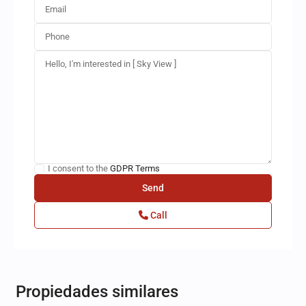
I consent to the
GDPR Terms
Call
Bosque
Real
,
Propiedades similares
Huixquilucan