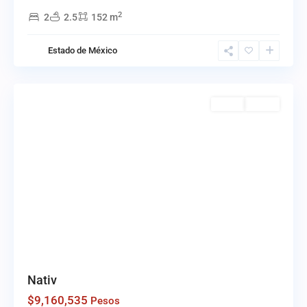
2
2
2.5
152 m
Bosque
Estado de México
Real
,
Huixquilucan
Venta
Activo
Nativ
$9,160,535
Pesos