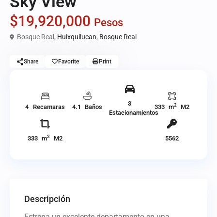
Sky View
$19,920,000
Pesos
Bosque Real,
Huixquilucan
,
Bosque Real
Share
Favorite
Print
3
2
4 Recamaras
4.1 Baños
333 m
M2
Estacionamientos
2
333 m
M2
5562
Descripción
Estrena un excelente departamento en una