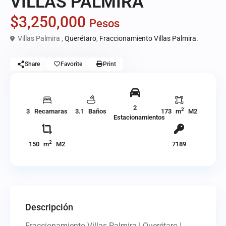
VILLAS PALMIRA
$3,250,000
Pesos
Villas Palmira ,
Querétaro
,
Fraccionamiento Villas Palmira.
Share
Favorite
Print
2
2
3 Recamaras
3.1 Baños
173 m
M2
Estacionamientos
2
150 m
M2
7189
Descripción
Fraccionamiento Villas Palmira | Querétaro |