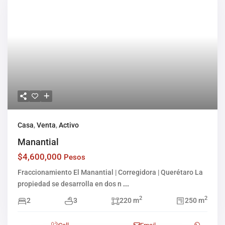
Casa
,
Venta
,
Activo
Manantial
$4,600,000
Pesos
Fraccionamiento El Manantial | Corregidora | Querétaro La
propiedad se desarrolla en dos n
...
2
2
2
3
220 m
250 m