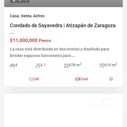
Casa
,
Venta
,
Activo
Condado de Sayavedra | Atizapán de Zaragoza
...
$11,000,000
Pesos
La casa está distribuida en dos niveles y diseñada para
brindar espacios funcionales para
...
2
2
4
4.1
478 m
610 m
Call
Email
Venta
Activo