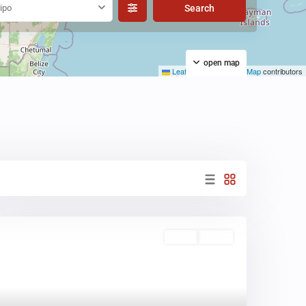
ipo
open map
Leaflet
|
©
OpenStreetMap
contributors
Venta
Activo