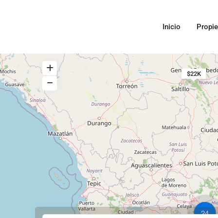
Inicio
Propi
$22K
24