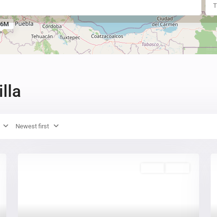
T
36M
illa
Newest first
Venta
Activo