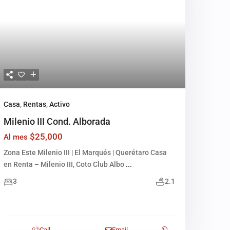
Casa
,
Rentas
,
Activo
Milenio III Cond. Alborada
$25,000
Al mes
Zona Este Milenio III | El Marqués | Querétaro Casa
en Renta – Milenio III, Coto Club Albo
...
3
2.1
Call
Email