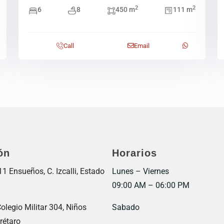
2
2
6
8
450 m
111 m
Call
Email
ón
Horarios
 Ensueños, C. Izcalli, Estado
Lunes – Viernes
09:00 AM – 06:00 PM
olegio Militar 304, Niños
Sabado
rétaro