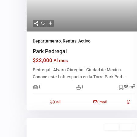
Departamento
,
Rentas
,
Activo
Park Pedregal
$22,000
Al mes
Pedregal | Alvaro Obregón | Ciudad de Mexico
Conoce este Loft espacio en la Torre Park Ped
...
2
1
1
55 m
Call
Email
Venta
Activo