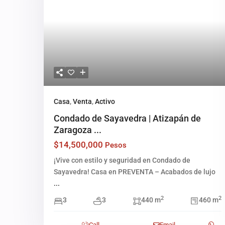
Casa
,
Venta
,
Activo
Condado de Sayavedra | Atizapán de
Zaragoza ...
$14,500,000
Pesos
¡Vive con estilo y seguridad en Condado de
Sayavedra! Casa en PREVENTA – Acabados de lujo
...
2
2
3
3
440 m
460 m
Call
Email