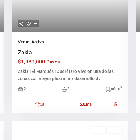
Venta
,
Activo
Zakia
$1,980,000
Pesos
Zákia | El Marqués | Querétaro Vive en una de las
zonas con mayor plusvalía y desarrollo d
...
2
2
2
66 m
Call
Email
Venta
Activo