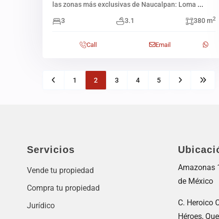
las zonas más exclusivas de Naucalpan: Loma
...
2
3
3.1
380 m
Call
Email
1
2
3
4
5
Servicios
Ubicaci
Amazonas 11
Vende tu propiedad
de México
Compra tu propiedad
C. Heroico C
Jurídico
Héroes, Que