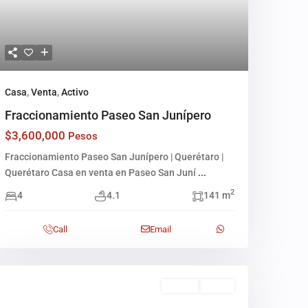
Casa
,
Venta
,
Activo
Fraccionamiento Paseo San Junípero
$3,600,000
Pesos
Fraccionamiento Paseo San Junípero | Querétaro |
Querétaro Casa en venta en Paseo San Juní
...
2
4
4.1
141 m
Call
Email
Rentas
Activo