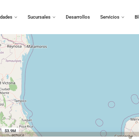
edades
Sucursales
Desarrollos
Servicios
B
$3.9M