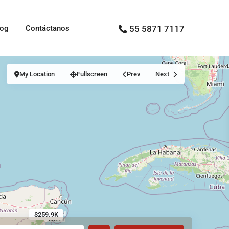
log
Contáctanos
55 5871 7117
My Location
Fullscreen
Prev
Next
$259.9K